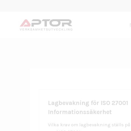
Warning
: Trying to access array offset on false in
/home/aptor/
Lagbevakning för ISO 27001
Informationssäkerhet
Vilka krav om lagbevakning ställs på