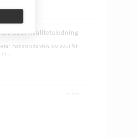
ISO 9001 Kvalitetsledning
etar mot standarden ISO 9001 för
ni...
Läs mer