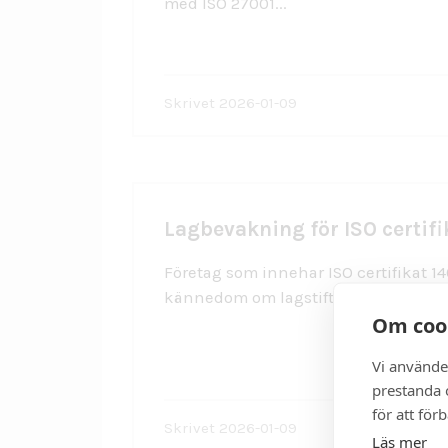
med ISO 27001...
Skrivet 2026-01-09
Lagbevakning för ISO certifi
Företag som innehar ISO certifikat 14
kännedom om lagstiftningen...
Om coo
Vi använde
prestanda o
för att för
Skrivet 2026-01-09
Läs mer