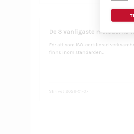
T
De 3 vanligaste metoderna f
För att som ISO-certifierad verksamh
finns inom standarden...
Skrivet 2026-01-07