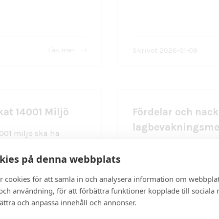
Läs mer
Skrivet 2026-01-09
kat 14001 Miljö
Fördelar och nack
lagbevakningsme
001 miljö ska ha
Det finns olika metode
kies på denna webbplats
vanligaste metoderna är
r cookies för att samla in och analysera information om webbpla
ch användning, för att förbättra funktioner kopplade till sociala
bättra och anpassa innehåll och annonser.
Läs mer
Skrivet 2026-01-07