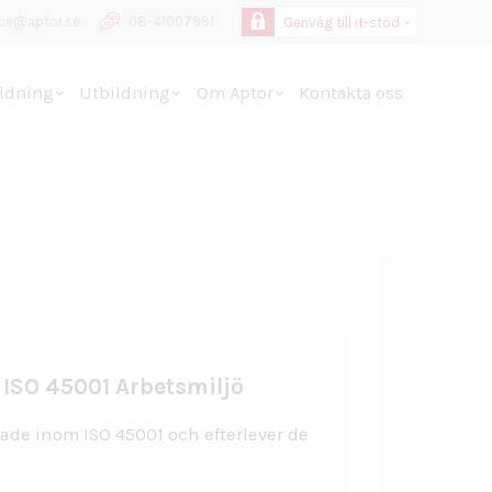
ice@aptor.se
08-41007991
Genväg till it-stöd
 line
13
ldning
Utbildning
Om Aptor
Kontakta oss
 ISO 45001 Arbetsmiljö
rade inom ISO 45001 och efterlever de