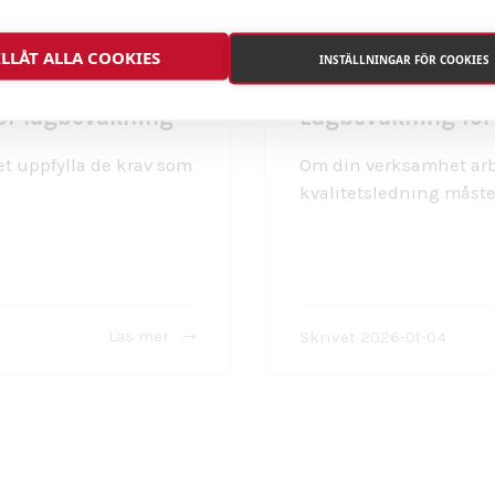
ILLÅT ALLA COOKIES
INSTÄLLNINGAR FÖR COOKIES
ör lagbevakning
Lagbevakning för 
et uppfylla de krav som
Om din verksamhet arb
kvalitetsledning måste 
Läs mer
Skrivet 2026-01-04