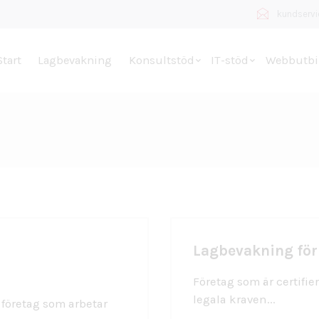
kundserv
public_html/wp-content/themes/kringelstan/archive.php
on
Start
Lagbevakning
Konsultstöd
IT-stöd
Webbutbi
Lagbevakning för
Företag som är certifie
legala kraven...
 företag som arbetar