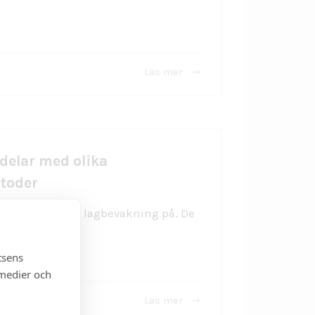
Läs mer
delar med olika
toder
r att genomföra lagbevakning på. De
...
tsens
 medier och
Läs mer