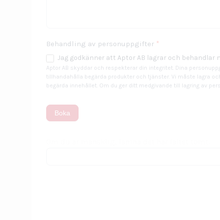
Behandling av personuppgifter
*
Jag godkänner att Aptor AB lagrar och behandlar 
Aptor AB skyddar och respekterar din integritet. Dina personuppg
tillhandahålla begärda produkter och tjänster. Vi måste lagra oc
begärda innehållet. Om du ger ditt medgivande till lagring av p
Boka
Om du är mänsklig, lämna det här fältet tomt.