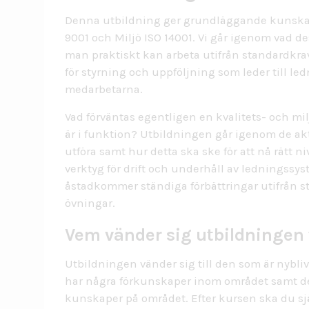
ISO 27001 – Informationssäkerhet
Denna utbildning ger grundläggande kunskape
Arbetsmiljö – Ledningssystem
9001 och Miljö ISO 14001. Vi går igenom vad d
Arbetsmiljö för chefer och skyddsombud
man praktiskt kan arbeta utifrån standardkr
för styrning och uppföljning som leder till l
Kvalitets- & miljösamordnare ISO 9001 & ISO 
medarbetarna.
Processkartläggning
Vad förväntas egentligen en kvalitets- och m
Lagefterlevnadskontroll
är i funktion? Utbildningen går igenom de a
Företagsanpassad utbildning
utföra samt hur detta ska ske för att nå rätt 
verktyg för drift och underhåll av ledningssys
åstadkommer ständiga förbättringar utifrån s
övningar.
Vem vänder sig utbildningen t
Utbildningen vänder sig till den som är nybli
har några förkunskaper inom området samt de
kunskaper på området. Efter kursen ska du sj