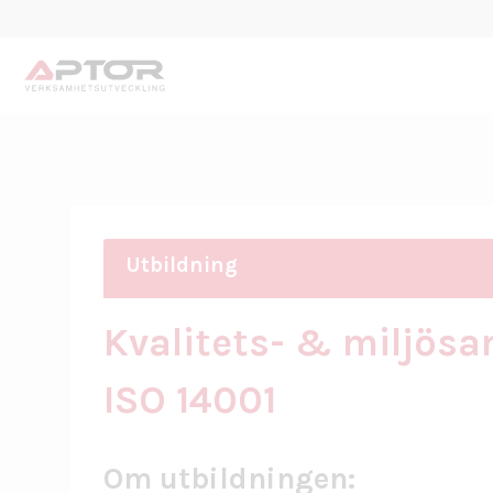
Utbildning
Kvalitets- & miljös
Om Aptors utbildningar
Internrevision
ISO 14001
ISO 9001 – Kvalitet
ISO 14001 – Miljö
Om utbildningen: