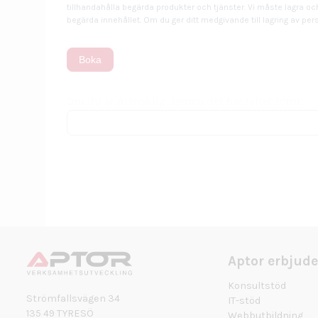
tillhandahålla begärda produkter och tjänster. Vi måste lagra oc
begärda innehållet. Om du ger ditt medgivande till lagring av p
Boka
Om du är mänsklig, lämna det här fältet tomt.
Aptor erbjude
Konsultstöd
Strömfallsvägen 34
IT-stöd
135 49 TYRESÖ
Webbutbildning