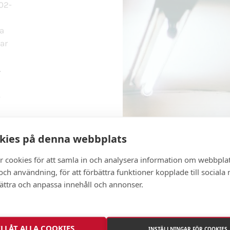
-02-
a
ar
.
.
r
kies på denna webbplats
r cookies för att samla in och analysera information om webbpla
ch användning, för att förbättra funktioner kopplade till sociala
bättra och anpassa innehåll och annonser.
inspektionen
ILLÅT ALLA COOKIES
INSTÄLLNINGAR FÖR COOKIES