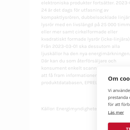
elektroniska produkter fortsätter. 2023
24 är det dags för utfasning av
kompaktlysrören, dubbelsocklade linjär
lysrör med en livslängd på 25 000 timm
eller mer samt cirkelformade eller
kvadratiskt formade lysrör (icke-linjära)
Från 2023-03-01 ska dessutom alla
ljuskällor ha den nya energimärkningen
Där kan du som återförsäljare och
konsument enkelt scanna en QR-kod fö
att få fram informationen som finns i
Om coo
produktdatabasen, EPREL.
Vi använde
prestanda o
för att för
Källor: Energimyndigheten & Kemikalie
Läs mer
T