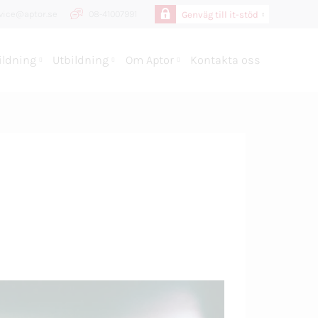
vice@aptor.se
08-41007991
Genväg till it-stöd
ldning
Utbildning
Om Aptor
Kontakta oss