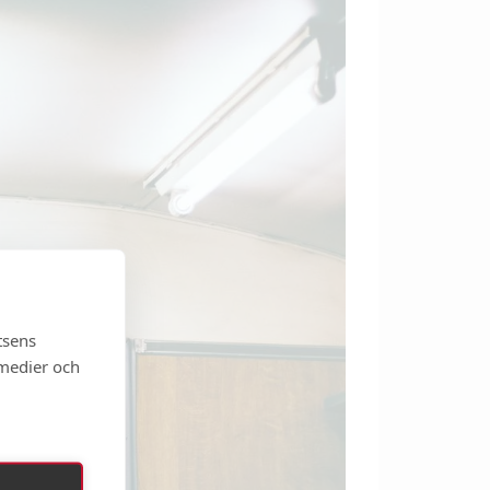
tsens
 medier och