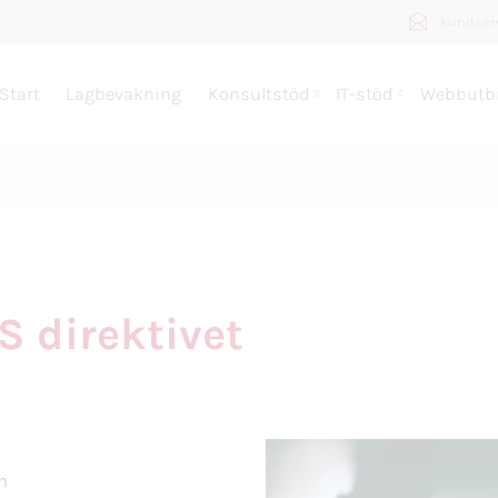
kundser
Start
Lagbevakning
Konsultstöd
IT-stöd
Webbutbi
S direktivet
h