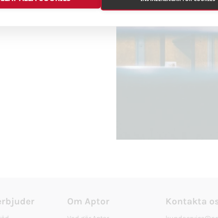
erbjuder
Om Aptor
Kontakta o