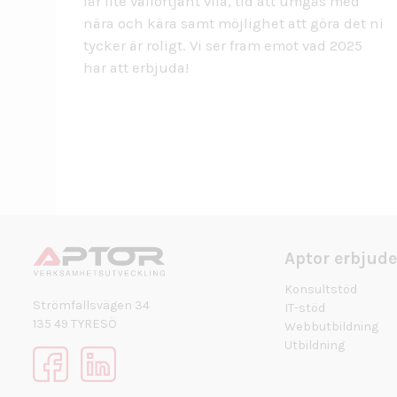
får lite välförtjänt vila, tid att umgås med
nära och kära samt möjlighet att göra det ni
tycker är roligt. Vi ser fram emot vad 2025
har att erbjuda!
Aptor erbjude
Konsultstöd
Strömfallsvägen 34
IT-stöd
135 49 TYRESÖ
Webbutbildning
Utbildning